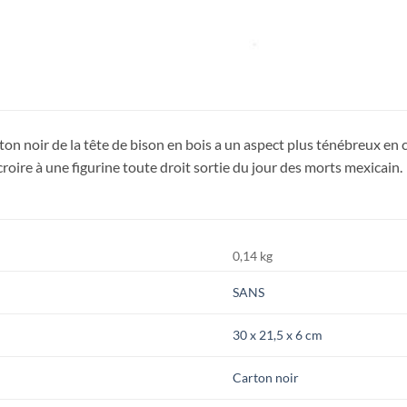
on noir de la tête de bison en bois a un aspect plus ténébreux en c
croire à une figurine toute droit sortie du jour des morts mexicain.
0,14 kg
SANS
30 x 21,5 x 6 cm
Carton noir