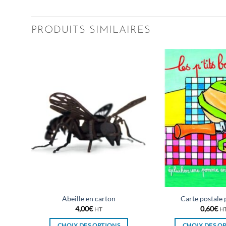
PRODUITS SIMILAIRES
Abeille en carton
Carte postal
4,00
€
0,60
€
HT
H
CHOIX DES OPTIONS
CHOIX DES O