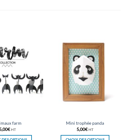
imaux farm
Mini trophée panda
5,00
€
5,00
€
HT
HT
 DES OPTIONS
CHOIX DES OPTIONS