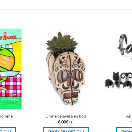
e pomme
Crâne calavera en bois
An
8,00
€
T
HT
PTIONS
CHOIX DES OPTIONS
CHOIX