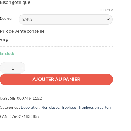
Bison gothique
EFFACER
Couleur
Prix de vente conseillé :
29 €
En stock
quantité de Tête de bison arizona en carton pulp
AJOUTER AU PANIER
UGS :
SIE_000746_1152
Catégories :
Décoration
,
Non classé
,
Trophées
,
Trophées en carton
EAN:
3760271833857