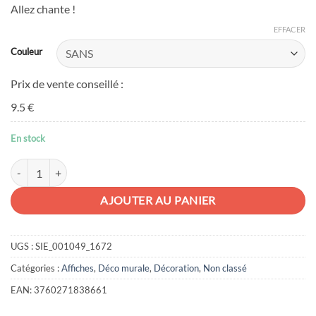
Allez chante !
EFFACER
Couleur
Prix de vente conseillé :
9.5 €
En stock
quantité de Affiche mini trophée Lama
AJOUTER AU PANIER
UGS :
SIE_001049_1672
Catégories :
Affiches
,
Déco murale
,
Décoration
,
Non classé
EAN:
3760271838661