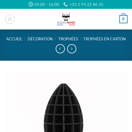
Passer
09:00 - 16:00
+33 2 99 22 86 35
au
contenu
0
ACCUEIL
/
DÉCORATION
/
TROPHÉES
/
TROPHÉES EN CARTON