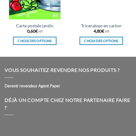
Carte postale jardin
Triceratops en carton
0,60
€
4,80
€
HT
HT
CHOIX DES OPTIONS
CHOIX DES OPTIONS
Ce
Ce
produit
produit
a
a
plusieurs
plusieurs
VOUS SOUHAITEZ REVENDRE NOS PRODUITS ?
variations.
variations.
Les
Les
Devenir revendeur Agent Paper
options
options
peuvent
peuvent
être
être
DÉJÀ UN COMPTE CHEZ NOTRE PARTENAIRE FAIRE
choisies
choisies
?
sur
sur
la
la
page
page
du
du