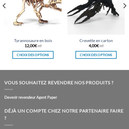
Tyrannosaure en bois
Crevette en carton
12,00
€
4,00
€
HT
HT
CHOIX DES OPTIONS
CHOIX DES OPTIONS
Ce
Ce
produit
produit
a
a
plusieurs
plusieurs
VOUS SOUHAITEZ REVENDRE NOS PRODUITS ?
variations.
variations.
Les
Les
Devenir revendeur Agent Paper
options
options
peuvent
peuvent
être
être
DÉJÀ UN COMPTE CHEZ NOTRE PARTENAIRE FAIRE
choisies
choisies
?
sur
sur
la
la