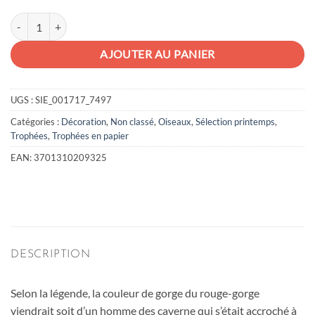
quantité de Rouge gorge en papier 3D
AJOUTER AU PANIER
UGS :
SIE_001717_7497
Catégories :
Décoration
,
Non classé
,
Oiseaux
,
Sélection printemps
,
Trophées
,
Trophées en papier
EAN:
3701310209325
DESCRIPTION
Selon la légende, la couleur de gorge du rouge-gorge
viendrait soit d’un homme des caverne qui s’était accroché à