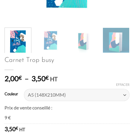
Carnet Trop busy
Plage
2,00
–
3,50
€
€
HT
de
EFFACER
prix :
Couleur
2,00€
à
Prix de vente conseillé :
3,50€
9 €
3,50
€
HT