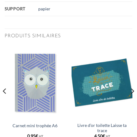
SUPPORT
papier
PRODUITS SIMILAIRES
Livre d’or toilette Laisse ta
Carnet mini trophée A6
trace
0,95
€
4,50
€
HT
HT