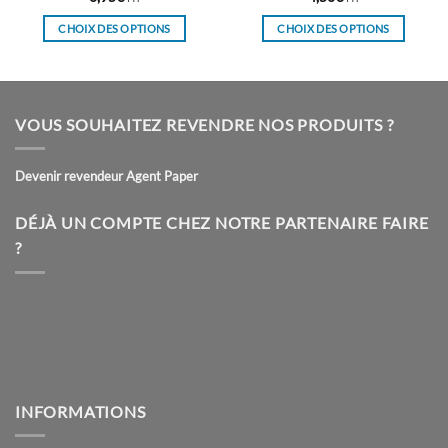
CHOIX DES OPTIONS
CHOIX DES OPTIONS
Ce
Ce
produit
produit
a
a
plusieurs
plusieurs
VOUS SOUHAITEZ REVENDRE NOS PRODUITS ?
variations.
variations.
Les
Les
Devenir revendeur Agent Paper
options
options
peuvent
peuvent
être
être
DÉJÀ UN COMPTE CHEZ NOTRE PARTENAIRE FAIRE
choisies
choisies
?
sur
sur
la
la
page
page
du
du
produit
produit
INFORMATIONS